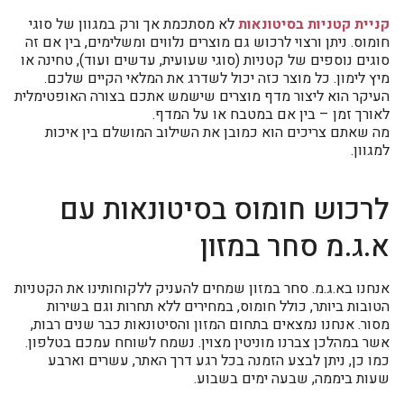
קניית קטניות בסיטונאות
לא מסתכמת אך ורק במגוון של סוגי
חומוס. ניתן ורצוי לרכוש גם מוצרים נלווים ומשלימים, בין אם זה
סוגים נוספים של קטניות (סוגי שעועית, עדשים ועוד), טחינה או
מיץ לימון. כל מוצר כזה יכול לשדרג את המלאי הקיים שלכם.
העיקר הוא ליצור מדף מוצרים שישמש אתכם בצורה האופטימלית
לאורך זמן – בין אם במטבח או על המדף.
מה שאתם צריכים הוא כמובן את השילוב המושלם בין איכות
למגוון.
לרכוש חומוס בסיטונאות עם
א.ג.מ סחר במזון
אנחנו בא.ג.מ. סחר במזון שמחים להעניק ללקוחותינו את הקטניות
הטובות ביותר, כולל חומוס, במחירים ללא תחרות וגם בשירות
מסור. אנחנו נמצאים בתחום המזון והסיטונאות כבר שנים רבות,
אשר במהלכן צברנו מוניטין מצוין. נשמח לשוחח עמכם בטלפון.
כמו כן, ניתן לבצע הזמנה בכל רגע דרך האתר, עשרים וארבע
שעות ביממה, שבעה ימים בשבוע.