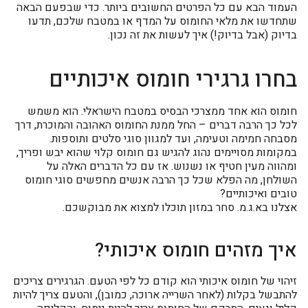
העמוד הבא עם כל הפרטים החשובים ביותר. כדי שבפעם הבאה
שתחדשו את מלאי החומוס על המדף או במטבח שלכם, תדעו
בדיוק (אבל בדיוק!) איך לעשות את זה נכון.
בחרו גרגירי חומוס איכותיים
חומוס הוא אחד ממצרכי הבסיס במטבח הישראלי. הוא משמש
לכל כך הרבה דברים – החל ממנת החומוס האהובה והמוכרת, דרך
מסבחה חמימה וטעימה, ועד למגוון סוגי סלטים ותוספות.
במקומות מסויימים נהוג להגיש גם חומוס קלוי שהוא יבש ופריך,
ומהווה מעין חטיף או נשנוש. אז עם כל הדברים האלה על
השולחן, מה הפלא שכל כך הרבה אנשים מחפשים סוגי חומוס
טובים ואיכותיים?
אצלנו בא.ג.מ. סחר במזון תוכלו למצוא את מבוקשכם.
איך מזהים חומוס איכותי?
זיהוי של חומוס איכותי הוא קודם כל לפי הטעם. הגרגירים צריכים
להתבשל בקלות (לאחר השרייה ארוכה, כמובן), והטעם צריך להיות