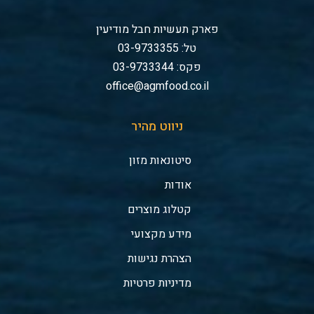
פארק תעשיות חבל מודיעין
טל: 03-9733355
פקס: 03-9733344
office@agmfood.co.il
ניווט מהיר
סיטונאות מזון
אודות
קטלוג מוצרים
מידע מקצועי
הצהרת נגישות
מדיניות פרטיות