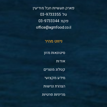
פארק תעשיות חבל מודיעין
טל: 03-9733355
פקס: 03-9733344
office@agmfood.co.il
ניווט מהיר
סיטונאות מזון
אודות
קטלוג מוצרים
מידע מקצועי
הצהרת נגישות
מדיניות פרטיות