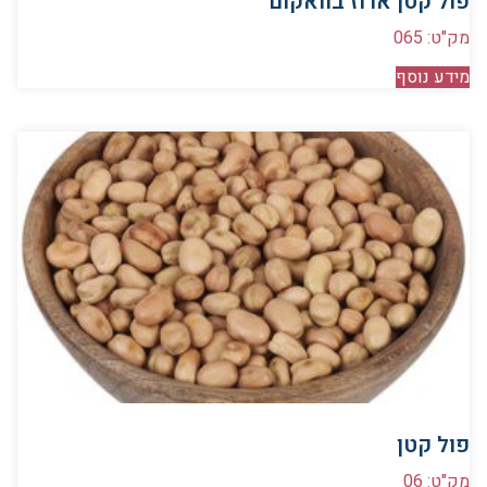
פול קטן ארוז בוואקום
מק"ט: 065
מידע נוסף
פול קטן
מק"ט: 06