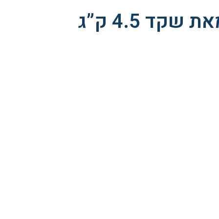
קד 4.5 ק”ג