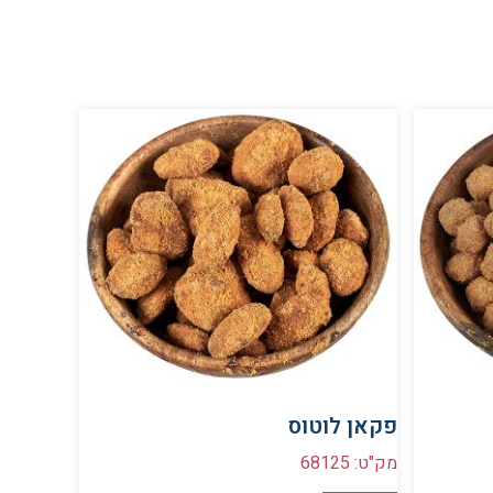
פקאן לוטוס
מק"ט: 68125