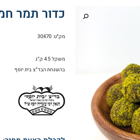
כדור תמר חמאת ש
מק"ט: 30470
משקל 4.5 ק”ג
בהשגחת הבד”צ בית יוסף