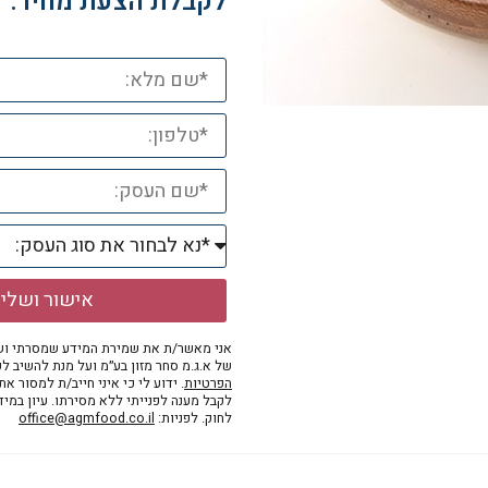
לקבלת הצעת מחיר:
אישור ושלי
אני מאשר/ת את שמירת המידע שמסרתי ושי
של א.ג.מ סחר מזון בע״מ ועל מנת להשיב לפ
הפרטיות
. ידוע לי כי איני חייב/ת למסור א
לקבל מענה לפנייתי ללא מסירתו. עיון במי
לחוק. לפניות:
office@agmfood.co.il