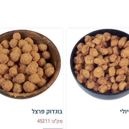
ולי
בונדוק פרצל
מק"ט: 45211