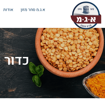
א.ג.מ סחר מזון
אודות
כדור ת