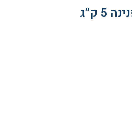
 5 ק”ג