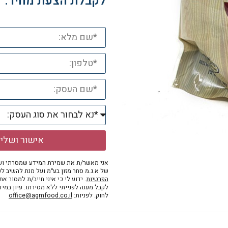
לקבלת הצעת מחיר:
אישור ושלי
אני מאשר/ת את שמירת המידע שמסרתי ושי
של א.ג.מ סחר מזון בע״מ ועל מנת להשיב לפ
הפרטיות
. ידוע לי כי איני חייב/ת למסור א
לקבל מענה לפנייתי ללא מסירתו. עיון במי
לחוק. לפניות:
office@agmfood.co.il