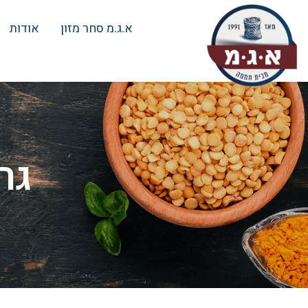
א.ג.מ סחר מזון
אודות
גרי