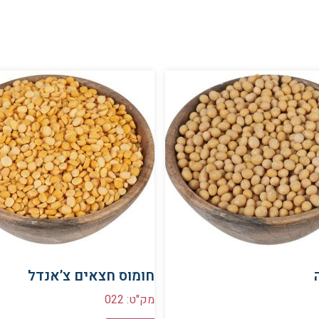
חומוס חצאים צ’אנדל
מק"ט: 022