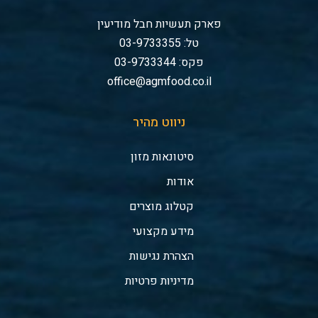
פארק תעשיות חבל מודיעין
טל: 03-9733355
פקס: 03-9733344
office@agmfood.co.il
ניווט מהיר
סיטונאות מזון
אודות
קטלוג מוצרים
מידע מקצועי
הצהרת נגישות
מדיניות פרטיות