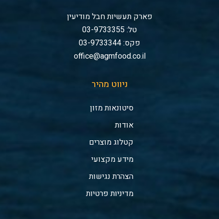
פארק תעשיות חבל מודיעין
טל: 03-9733355
פקס: 03-9733344
office@agmfood.co.il
ניווט מהיר
סיטונאות מזון
אודות
קטלוג מוצרים
מידע מקצועי
הצהרת נגישות
מדיניות פרטיות