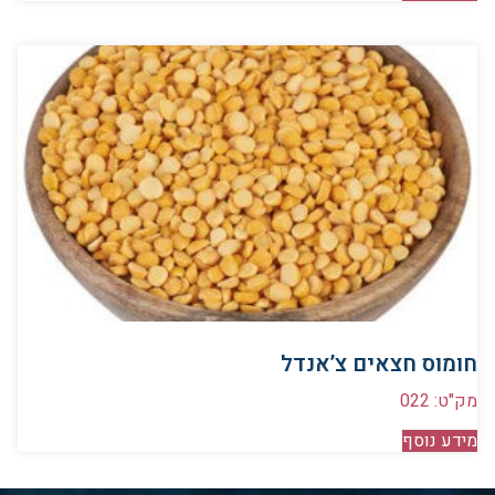
חומוס חצאים צ’אנדל
מק"ט: 022
מידע נוסף