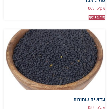
פול ג’מבו
מק"ט: 063
מידע נוסף
עדשים שחורות
מק"ט: 052