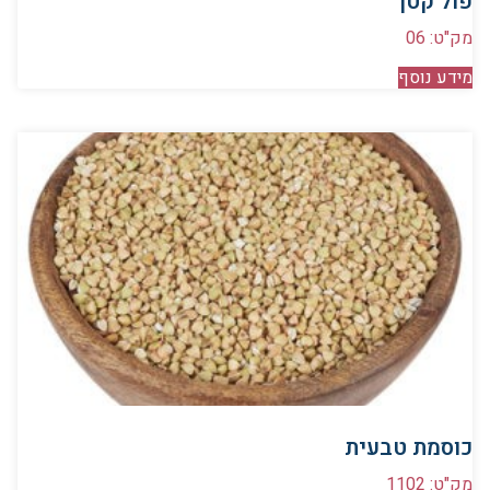
פול קטן
מק"ט: 06
מידע נוסף
כוסמת טבעית
מק"ט: 1102