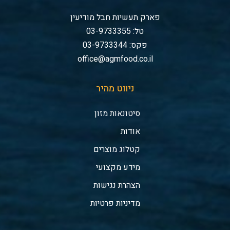
פארק תעשיות חבל מודיעין
טל: 03-9733355
פקס: 03-9733344
office@agmfood.co.il
ניווט מהיר
סיטונאות מזון
אודות
קטלוג מוצרים
מידע מקצועי
הצהרת נגישות
מדיניות פרטיות