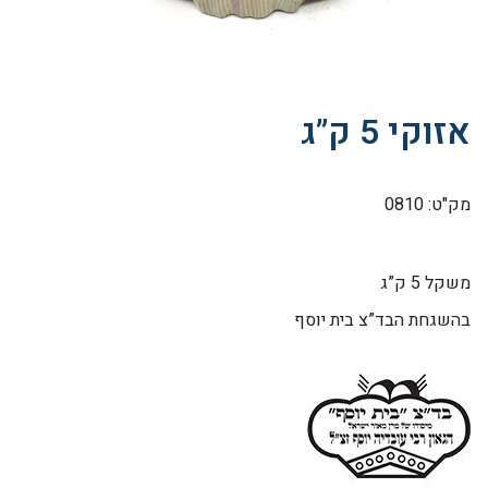
אזוקי 5 ק”ג
מק"ט: 0810
משקל 5 ק”ג
בהשגחת הבד”צ בית יוסף