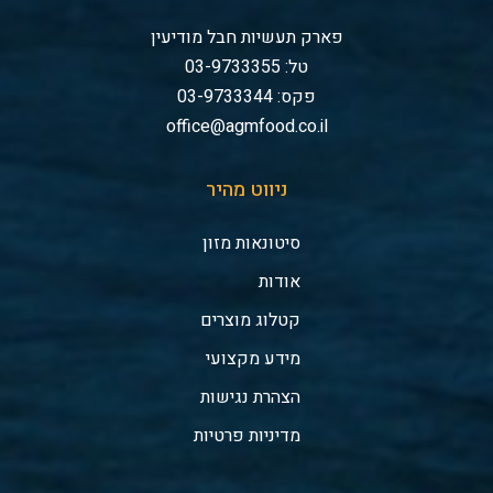
פארק תעשיות חבל מודיעין
טל: 03-9733355
פקס: 03-9733344
office@agmfood.co.il
ניווט מהיר
סיטונאות מזון
אודות
קטלוג מוצרים
מידע מקצועי
הצהרת נגישות
מדיניות פרטיות