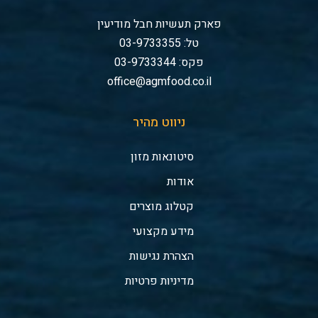
פארק תעשיות חבל מודיעין
טל: 03-9733355
פקס: 03-9733344
office@agmfood.co.il
ניווט מהיר
סיטונאות מזון
אודות
קטלוג מוצרים
מידע מקצועי
הצהרת נגישות
מדיניות פרטיות