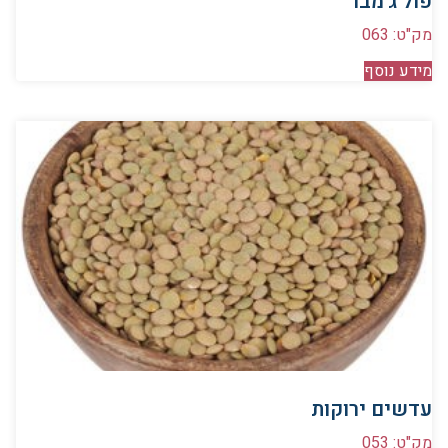
פול ג’מבו
מק"ט: 063
מידע נוסף
עדשים ירוקות
מק"ט: 053