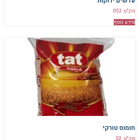
עדשים ירוקות
מק"ט: 053
מידע נוסף
חומוס טורקי
מק"ט: 02