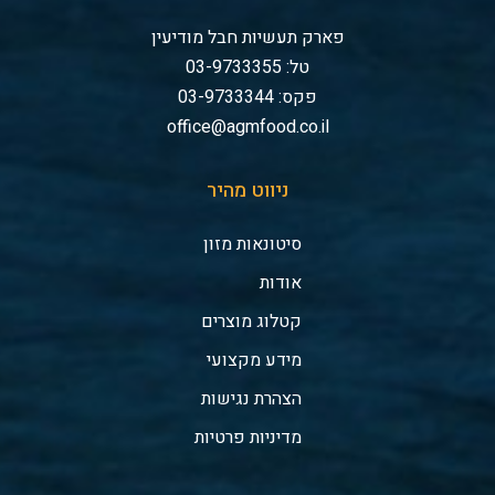
פארק תעשיות חבל מודיעין
טל: 03-9733355
פקס: 03-9733344
office@agmfood.co.il
ניווט מהיר
סיטונאות מזון
אודות
קטלוג מוצרים
מידע מקצועי
הצהרת נגישות
מדיניות פרטיות