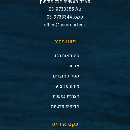
פארק תעשיות חבל מודיעין
טל: 03-9733355
פקס: 03-9733344
office@agmfood.co.il
ניווט מהיר
סיטונאות מזון
אודות
קטלוג מוצרים
מידע מקצועי
הצהרת נגישות
מדיניות פרטיות
עקבו אחרינו