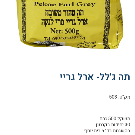
תה ג’לל- ארל גריי
מק"ט: 503
משקל 500 גרם
30 יחידות בקרטון
בהשגחת בד”צ בית יוסף