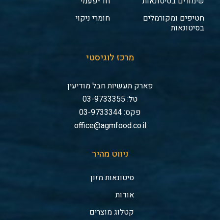
שימורים בסיטונאות
חד-פעמי
חטיפים ומקורמלים
חומרי ניקוי
בסיטונאות
מרכז לוגיסטי
פארק תעשיות חבל מודיעין
טל: 03-9733355
פקס: 03-9733344
office@agmfood.co.il
ניווט מהיר
סיטונאות מזון
אודות
קטלוג מוצרים