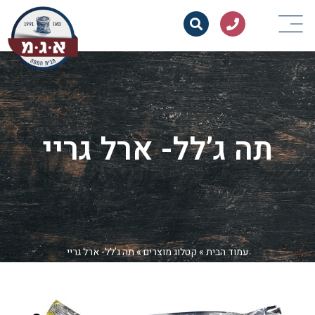
תה ג’לל- ארל גריי
עמוד הבית
»
קטלוג מוצרים
»
תה ג’לל- ארל גריי