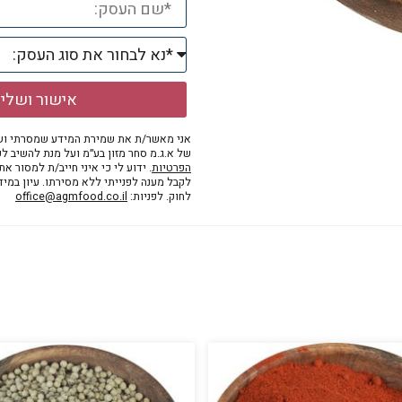
אישור ושלי
אני מאשר/ת את שמירת המידע שמסרתי ושי
של א.ג.מ סחר מזון בע״מ ועל מנת להשיב לפ
הפרטיות
. ידוע לי כי איני חייב/ת למסור א
לקבל מענה לפנייתי ללא מסירתו. עיון במי
לחוק. לפניות:
office@agmfood.co.il