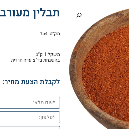
תבלין מעורב 
מק"ט: 154
משקל 1 ק”ג
בהשגחת בד”צ עדה חרדית
לקבלת הצעת מחיר: