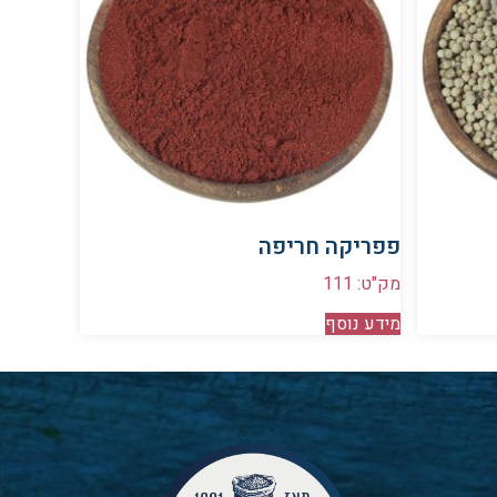
פפריקה חריפה
מק"ט: 111
מידע נוסף