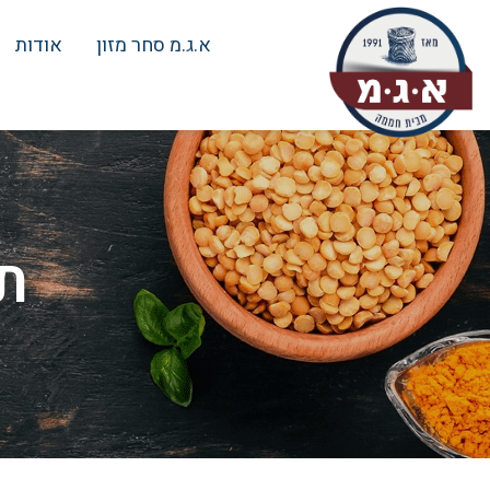
א.ג.מ סחר מזון
אודות
ת