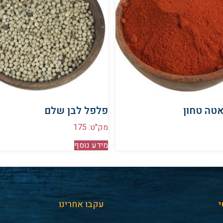
טה טחון
פלפל לבן שלם
מק"ט: 175
מידע נוסף
י
עקבו אחרינו