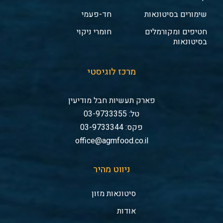
שימורים בסיטונאות
חד-פעמי
חטיפים ומקורמלים
חומרי ניקוי
בסיטונאות
מרכז לוגיסטי
פארק תעשיות חבל מודיעין
טל: 03-9733355
פקס: 03-9733344
office@agmfood.co.il
ניווט מהיר
סיטונאות מזון
אודות