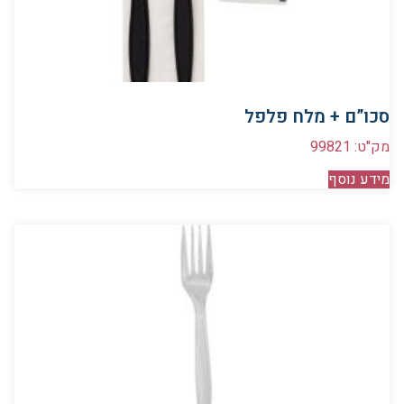
סכו”ם + מלח פלפל
מק"ט: 99821
מידע נוסף