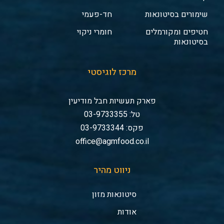
שימורים בסיטונאות
חד-פעמי
חטיפים ומקורמלים
חומרי ניקוי
בסיטונאות
מרכז לוגיסטי
פארק תעשיות חבל מודיעין
טל: 03-9733355
פקס: 03-9733344
office@agmfood.co.il
ניווט מהיר
סיטונאות מזון
אודות