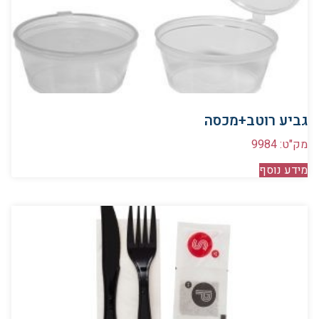
גביע רוטב+מכסה
מק"ט: 9984
מידע נוסף