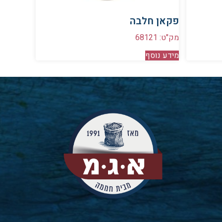
פקאן חלבה
מק"ט: 68121
מידע נוסף