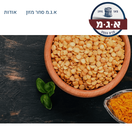
א.ג.מ סחר מזון
אודות