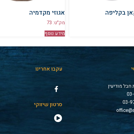
אן בקליפה
אגוזי מקדמיה
מק"ט: 73
מידע נוסף
י
עקבו אחרינו
חבל מודיעין
סרטון שיווקי
office@a