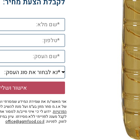
לקבלת הצעת מחיר:
אישור ושלי
אני מאשר/ת את שמירת המידע שמסרתי ושי
של א.ג.מ סחר מזון בע״מ ועל מנת להשיב לפ
הפרטיות
. ידוע לי כי איני חייב/ת למסור א
לקבל מענה לפנייתי ללא מסירתו. עיון במי
לחוק. לפניות:
office@agmfood.co.il