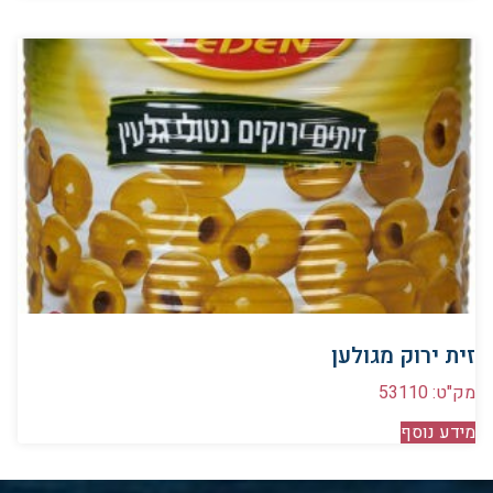
זית ירוק מגולען
מק"ט: 53110
מידע נוסף