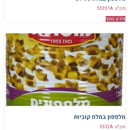
מק"ט: 53351A
מידע נוסף
מלפפון במלח קוביות
מק"ט: 5332A