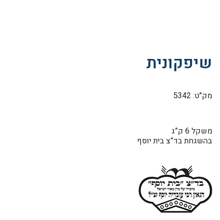
שיפקונית
מק"ט: 5342
משקל 6 ק”ג
בהשגחת בד”צ בית יוסף