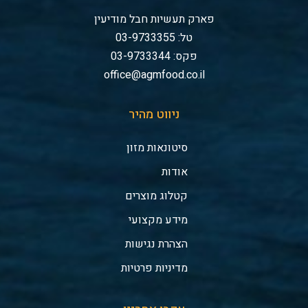
פארק תעשיות חבל מודיעין
טל: 03-9733355
פקס: 03-9733344
office@agmfood.co.il
ניווט מהיר
סיטונאות מזון
אודות
קטלוג מוצרים
מידע מקצועי
הצהרת נגישות
מדיניות פרטיות