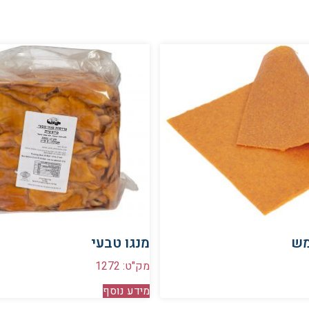
מש
מנגו טבעי
מק"ט: 1272
מידע נוסף