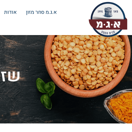
א.ג.מ סחר מזון
אודות
שזי