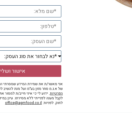
אישור ושלי
אני מאשר/ת את שמירת המידע שמסרתי ושי
של א.ג.מ סחר מזון בע״מ ועל מנת להשיב לפ
הפרטיות
. ידוע לי כי איני חייב/ת למסור א
לקבל מענה לפנייתי ללא מסירתו. עיון במי
לחוק. לפניות:
office@agmfood.co.il