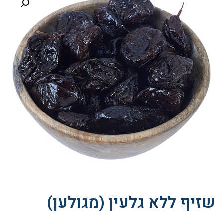
שזיף ללא גלעין (מגולען)