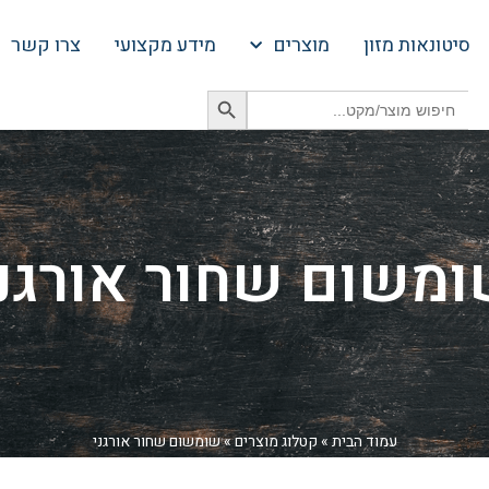
סיטונאות מזון
מוצרים
מידע מקצועי
צרו קשר
Search Button
Search
for:
משום שחור אורגנ
עמוד הבית
»
קטלוג מוצרים
»
שומשום שחור אורגני