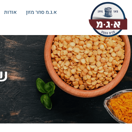
א.ג.מ סחר מזון
אודות
שו