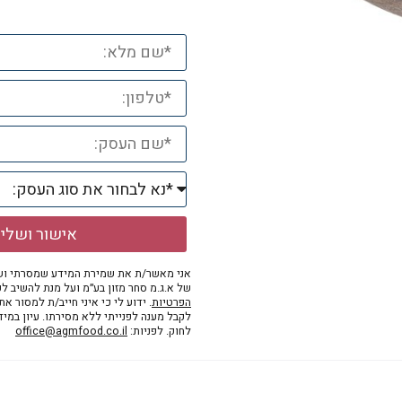
אישור ושלי
אני מאשר/ת את שמירת המידע שמסרתי ושי
של א.ג.מ סחר מזון בע״מ ועל מנת להשיב לפ
הפרטיות
. ידוע לי כי איני חייב/ת למסור א
לקבל מענה לפנייתי ללא מסירתו. עיון במי
לחוק. לפניות:
office@agmfood.co.il