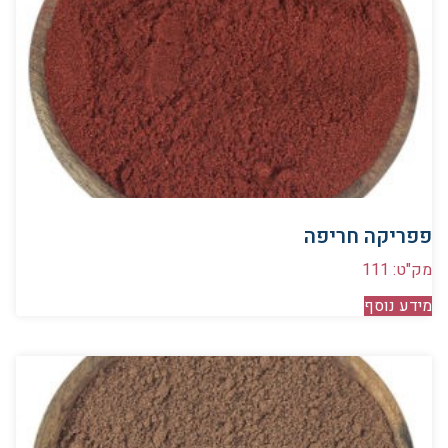
פפריקה חריפה
מק"ט: 111
מידע נוסף