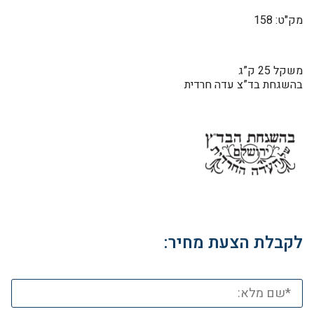
מק"ט: 158
משקל 25 ק”ג
בהשגחת בד”צ עדה חרדית
לקבלת הצעת מחיר: