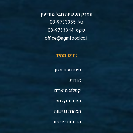
פארק תעשיות חבל מודיעין
טל: 03-9733355
פקס: 03-9733344
office@agmfood.co.il
ניווט מהיר
סיטונאות מזון
אודות
קטלוג מוצרים
מידע מקצועי
הצהרת נגישות
מדיניות פרטיות