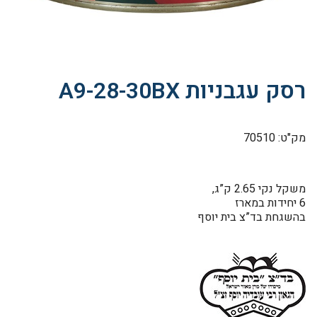
רסק עגבניות A9-28-30BX
מק"ט: 70510
משקל נקי 2.65 ק”ג,
6 יחידות במארז
בהשגחת בד”צ בית יוסף