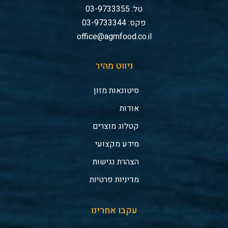
טל: 03-9733355
פקס: 03-9733344
office@agmfood.co.il
ניווט מהיר
סיטונאות מזון
אודות
קטלוג מוצרים
מידע מקצועי
הצהרת נגישות
מדיניות פרטיות
עקבו אחרינו