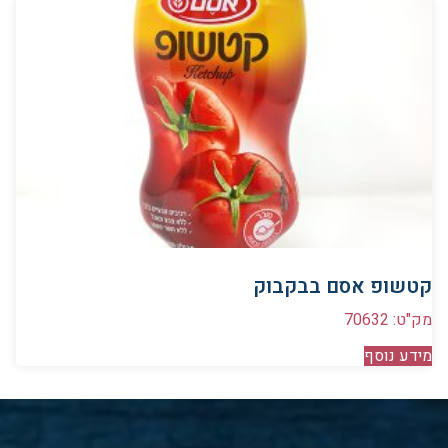
קטשופ אסם בבקבוק
מק"ט: 70632
מידע נוסף