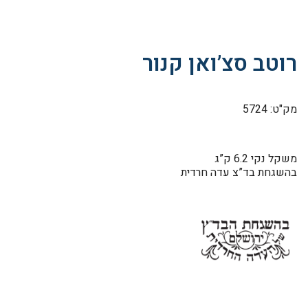
רוטב סצ’ואן קנור
מק"ט: 5724
משקל נקי 6.2 ק”ג
בהשגחת בד”צ עדה חרדית