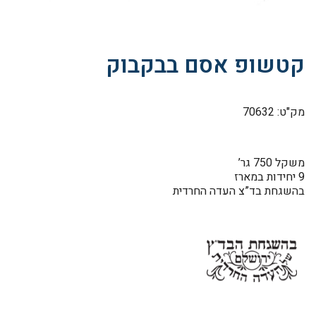
קטשופ אסם בבקבוק
מק"ט: 70632
משקל 750 גר’
9 יחידות במארז
בהשגחת בד”צ העדה החרדית