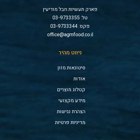
פארק תעשיות חבל מודיעין
טל: 03-9733355
פקס: 03-9733344
office@agmfood.co.il
ניווט מהיר
סיטונאות מזון
אודות
קטלוג מוצרים
מידע מקצועי
הצהרת נגישות
מדיניות פרטיות