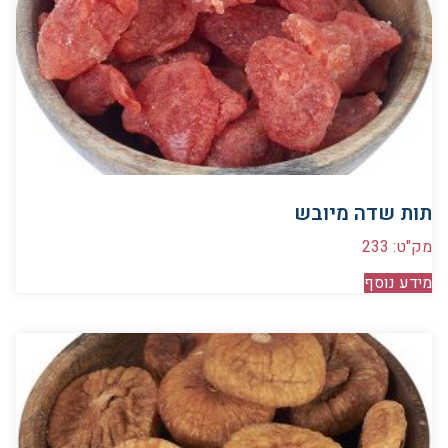
תות שדה מיובש
מק"ט: 233
מידע נוסף