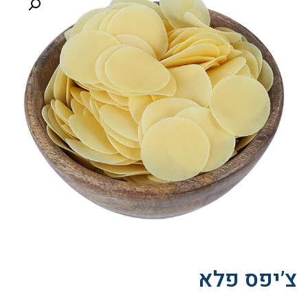
צ’יפס פלא