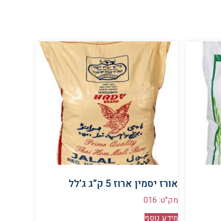
אורז יסמין ארוז 5 ק”ג ג’לל
מק"ט: 016
מידע נוסף