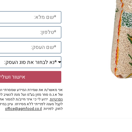
אישור ושלי
אני מאשר/ת את שמירת המידע שמסרתי ושי
של א.ג.מ סחר מזון בע״מ ועל מנת להשיב לפ
הפרטיות
. ידוע לי כי איני חייב/ת למסור א
לקבל מענה לפנייתי ללא מסירתו. עיון במי
לחוק. לפניות:
office@agmfood.co.il