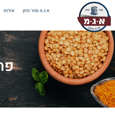
א.ג.מ סחר מזון
אודות
פת