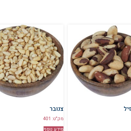
יל
צנובר
מק"ט: 401
מידע נוסף