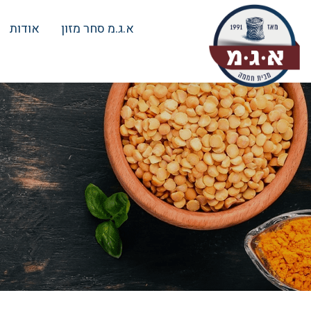
א.ג.מ סחר מזון
אודות