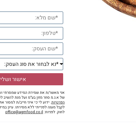
אישור ושלי
אני מאשר/ת את שמירת המידע שמסרתי ושי
של א.ג.מ סחר מזון בע״מ ועל מנת להשיב לפ
הפרטיות
. ידוע לי כי איני חייב/ת למסור א
לקבל מענה לפנייתי ללא מסירתו. עיון במי
לחוק. לפניות:
office@agmfood.co.il