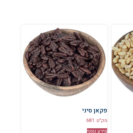
פקאן סיני
מק"ט: 681
מידע נוסף