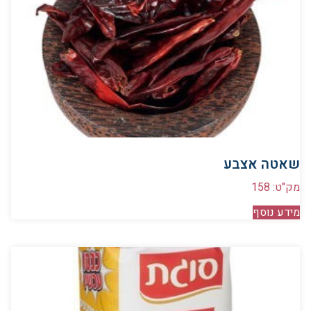
שאטה אצבע
מק"ט: 158
מידע נוסף