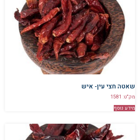
שאטה חצי עין- איש
מק"ט: 1581
מידע נוסף