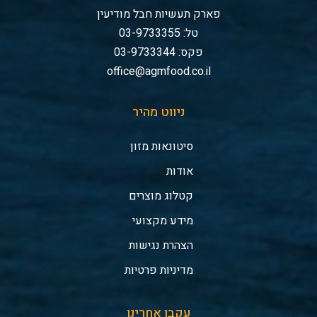
פארק תעשיות חבל מודיעין
טל: 03-9733355
פקס: 03-9733344
office@agmfood.co.il
ניווט מהיר
סיטונאות מזון
אודות
קטלוג מוצרים
מידע מקצועי
הצהרת נגישות
מדיניות פרטיות
עקבו אחרינו