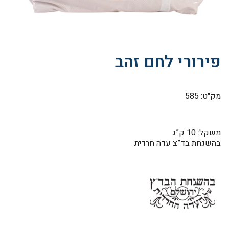
פירורי לחם זהב
מק"ט: 585
משקל: 10 ק”ג
בהשגחת בד”צ עדה חרדית