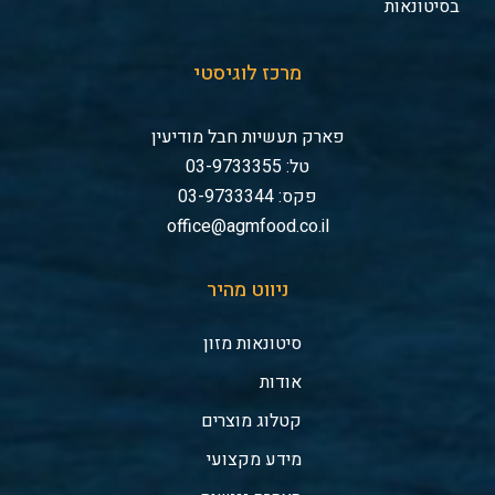
בסיטונאות
מרכז לוגיסטי
פארק תעשיות חבל מודיעין
טל: 03-9733355
פקס: 03-9733344
office@agmfood.co.il
ניווט מהיר
סיטונאות מזון
אודות
קטלוג מוצרים
מידע מקצועי