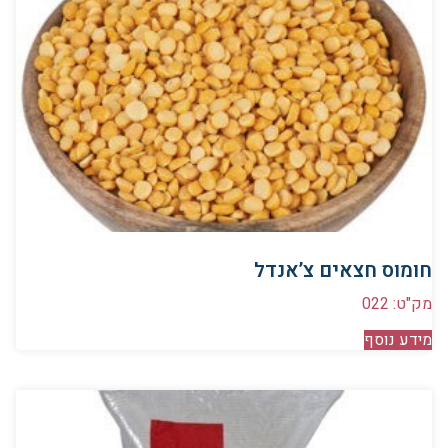
חומוס חצאים צ’אנדל
מק"ט: 022
מידע נוסף