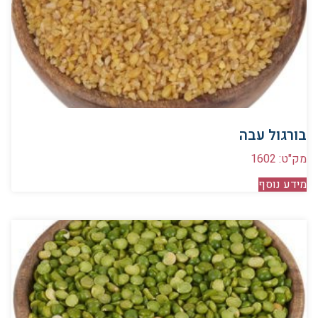
בורגול עבה
מק"ט: 1602
מידע נוסף