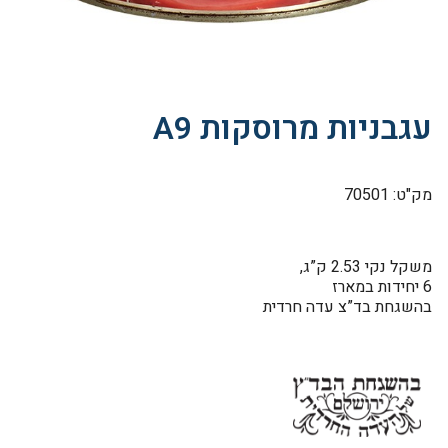
עגבניות מרוסקות A9
מק"ט: 70501
משקל נקי 2.53 ק”ג,
6 יחידות במארז
בהשגחת בד”צ עדה חרדית