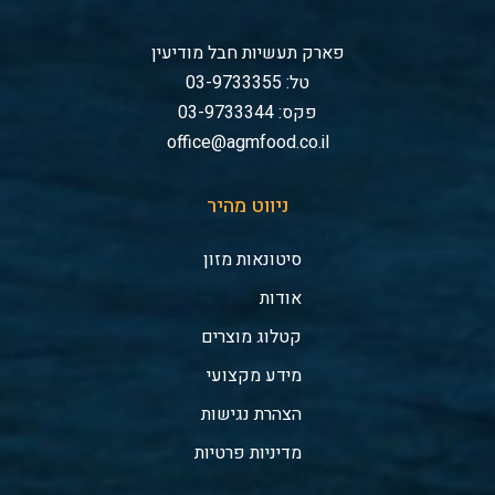
פארק תעשיות חבל מודיעין
טל: 03-9733355
פקס: 03-9733344
office@agmfood.co.il
ניווט מהיר
סיטונאות מזון
אודות
קטלוג מוצרים
מידע מקצועי
הצהרת נגישות
מדיניות פרטיות