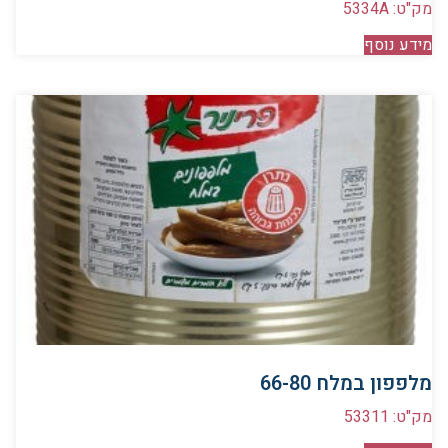
מק"ט: 5334A
מידע נוסף
מלפפון במלח 66-80
מק"ט: 53311