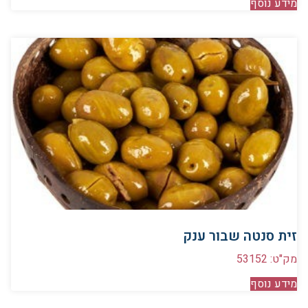
מידע נוסף
זית סנטה שבור ענק
מק"ט: 53152
מידע נוסף