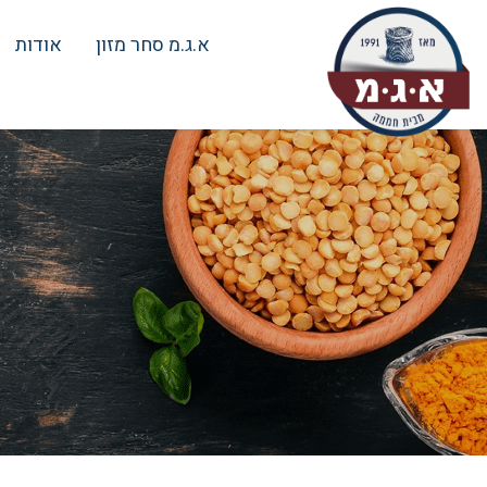
א.ג.מ סחר מזון
אודות