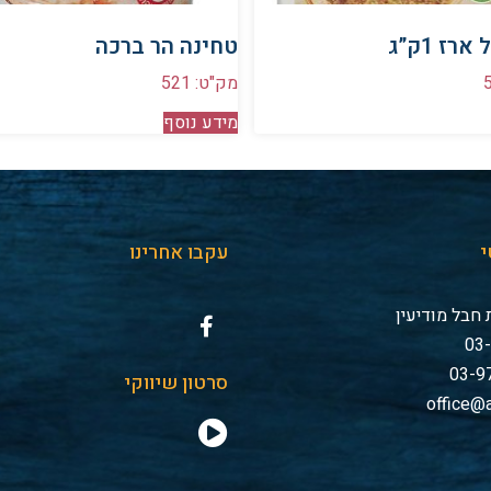
רז 1ק”ג
טחינה הר ברכה
מק"ט: 521
מידע נוסף
י
עקבו אחרינו
חבל מודיעין
סרטון שיווקי
office@a