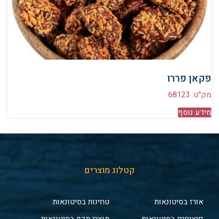
פקאן פררו
מק"ט: 68123
מידע נוסף
קטלוג מוצרים
אורז בסיטונאות
טחינות בסיטונאות