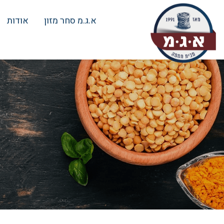
א.ג.מ סחר מזון
אודות