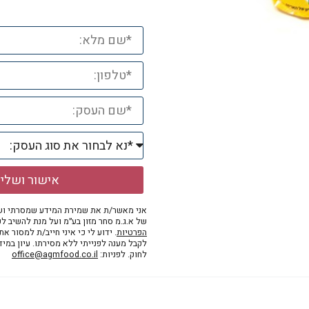
אישור ושלי
אני מאשר/ת את שמירת המידע שמסרתי ושי
של א.ג.מ סחר מזון בע״מ ועל מנת להשיב לפ
הפרטיות
. ידוע לי כי איני חייב/ת למסור א
לקבל מענה לפנייתי ללא מסירתו. עיון במי
לחוק. לפניות:
office@agmfood.co.il