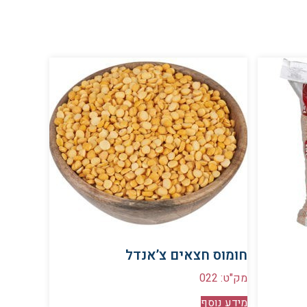
חומוס חצאים צ’אנדל
מק"ט: 022
מידע נוסף