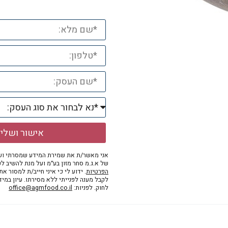
אישור ושלי
אני מאשר/ת את שמירת המידע שמסרתי ושי
של א.ג.מ סחר מזון בע״מ ועל מנת להשיב לפ
הפרטיות
. ידוע לי כי איני חייב/ת למסור א
לקבל מענה לפנייתי ללא מסירתו. עיון במי
לחוק. לפניות:
office@agmfood.co.il