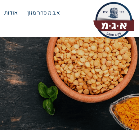
א.ג.מ סחר מזון
אודות