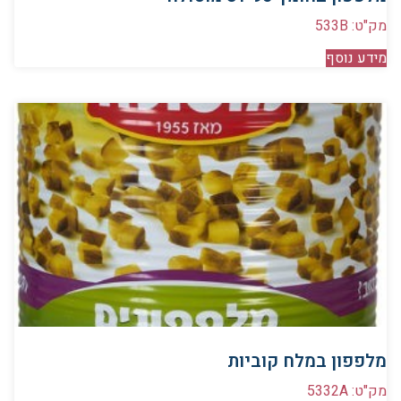
מק"ט: 533B
מידע נוסף
מלפפון במלח קוביות
מק"ט: 5332A