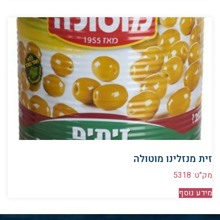
זית מנזלינו מוטולה
מק"ט: 5318
מידע נוסף