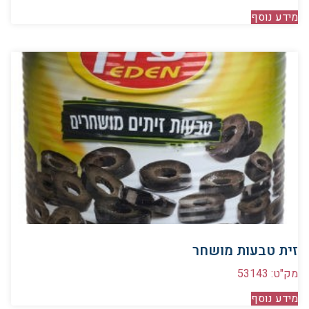
מידע נוסף
זית טבעות מושחר
מק"ט: 53143
מידע נוסף