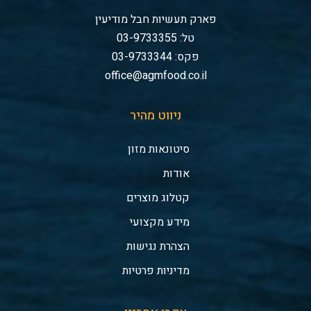
פארק תעשיות חבל מודיעין
טל: 03-9733355
פקס: 03-9733344
office@agmfood.co.il
ניווט מהיר
סיטונאות מזון
אודות
קטלוג מוצרים
מידע מקצועי
הצהרת נגישות
מדיניות פרטיות