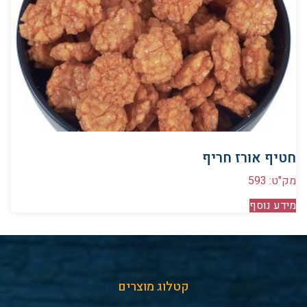
חטיף אורז חריף
מק"ט: 593
מידע נוסף
קטלוג מוצרים