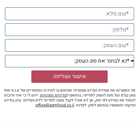
אישור ושליחה
אני מאשר/ת את שמירת המידע שמסרתי ושימוש בו לצרכיה המסחריים של א.ג.מ סחר
מזון בע״מ ועל מנת להשיב לפנייתי, בהתאם ל
מדיניות הפרטיות
. ידוע לי כי איני חייב/ת
למסור את המידע לפי חוק, אך לא אוכל לקבל מענה לפנייתי ללא מסירתו. עיון במידע
ותיקונו יתאפשרו בהתאם לחוק. לפניות:
office@agmfood.co.il