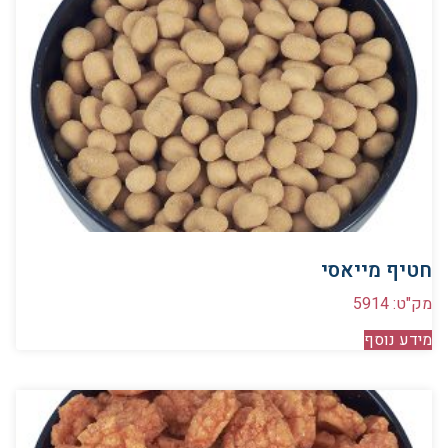
חטיף מייאסי
מק"ט: 5914
מידע נוסף