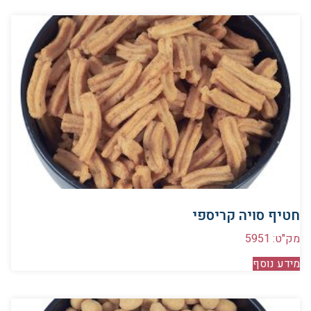
חטיף סויה קריספי
מק"ט: 5951
מידע נוסף