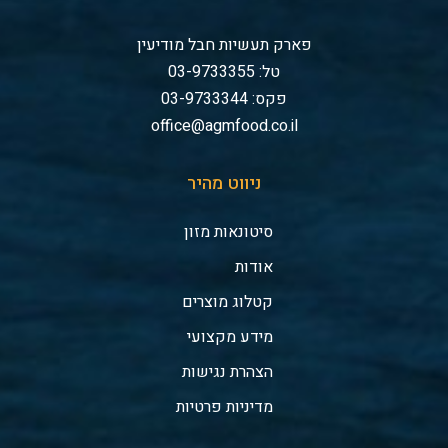
פארק תעשיות חבל מודיעין
טל: 03-9733355
פקס: 03-9733344
office@agmfood.co.il
ניווט מהיר
סיטונאות מזון
אודות
קטלוג מוצרים
מידע מקצועי
הצהרת נגישות
מדיניות פרטיות