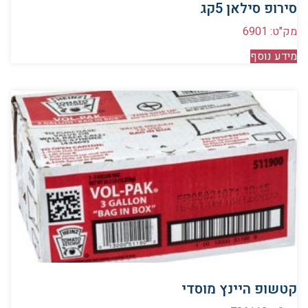
סירופ סילאן 5קג
מק"ט: 6901
מידע נוסף
קטשופ היינץ מוסדי