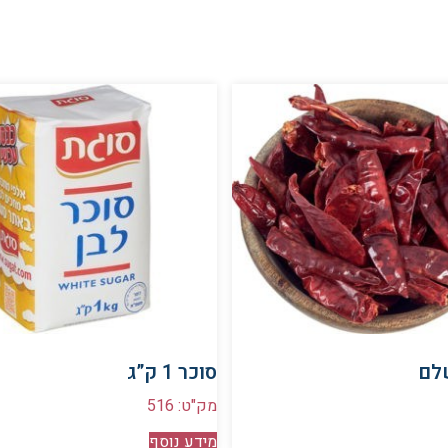
לם
סוכר 1 ק”ג
מק"ט: 516
מידע נוסף