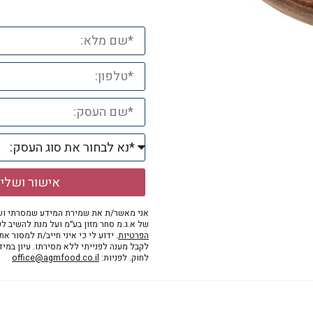
אישור ושלי
אני מאשר/ת את שמירת המידע שמסרתי ושי
של א.ג.מ סחר מזון בע״מ ועל מנת להשיב לפ
הפרטיות
. ידוע לי כי איני חייב/ת למסור א
לקבל מענה לפנייתי ללא מסירתו. עיון במי
לחוק. לפניות:
office@agmfood.co.il