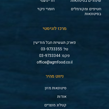
שימורים בסיטונאות
חד-פעמי
חטיפים ומקורמלים
חומרי ניקוי
בסיטונאות
מרכז לוגיסטי
פארק תעשיות חבל מודיעין
טל: 03-9733355
פקס: 03-9733344
office@agmfood.co.il
ניווט מהיר
סיטונאות מזון
אודות
קטלוג מוצרים