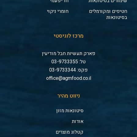
שימורים בסיטונאות
חד-פעמי
חטיפים ומקורמלים
חומרי ניקוי
בסיטונאות
מרכז לוגיסטי
פארק תעשיות חבל מודיעין
טל: 03-9733355
פקס: 03-9733344
office@agmfood.co.il
ניווט מהיר
סיטונאות מזון
אודות
קטלוג מוצרים