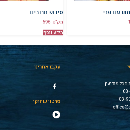
ש עם פרי
סירופ חרובים
מק"ט: 696
מידע נוסף
י
עקבו אחרינו
חבל מודיעין
סרטון שיווקי
office@a