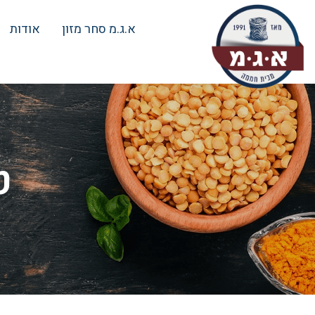
א.ג.מ סחר מזון
אודות
ט