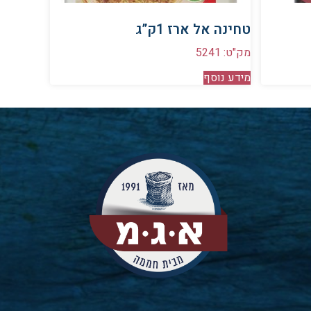
טחינה אל ארז 1ק”ג
מק"ט: 5241
מידע נוסף