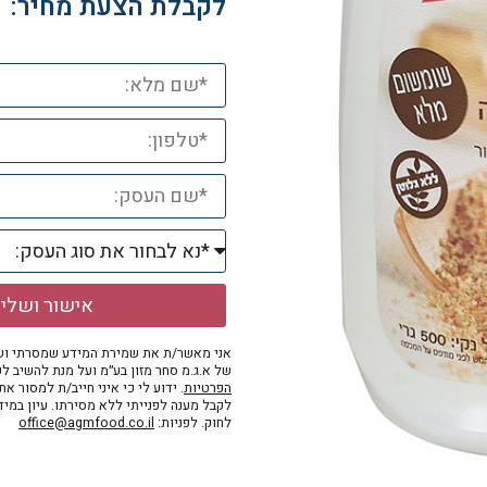
לקבלת הצעת מחיר:
אישור ושלי
אני מאשר/ת את שמירת המידע שמסרתי ושי
של א.ג.מ סחר מזון בע״מ ועל מנת להשיב לפ
הפרטיות
. ידוע לי כי איני חייב/ת למסור א
לקבל מענה לפנייתי ללא מסירתו. עיון במי
לחוק. לפניות:
office@agmfood.co.il