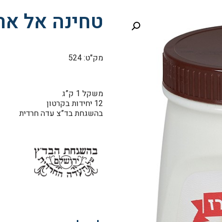
טחינה אל אר
מק"ט: 524
משקל 1 ק”ג
12 יחידות בקרטון
בהשגחת בד”צ עדה חרדית