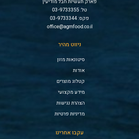
פארק תעשיות חבל מודיעין
טל: 03-9733355
פקס: 03-9733344
office@agmfood.co.il
ניווט מהיר
סיטונאות מזון
אודות
קטלוג מוצרים
מידע מקצועי
הצהרת נגישות
מדיניות פרטיות
עקבו אחרינו