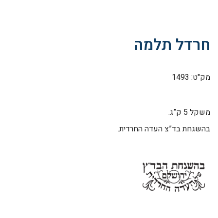
חרדל תלמה
מק"ט: 1493
משקל 5 ק”ג.
בהשגחת בד”צ העדה החרדית.