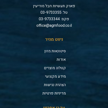
פארק תעשיות חבל מודיעין
טל: 03-9733355
פקס: 03-9733344
office@agmfood.co.il
ניווט מהיר
סיטונאות מזון
אודות
קטלוג מוצרים
מידע מקצועי
הצהרת נגישות
מדיניות פרטיות
עקבו אחרינו