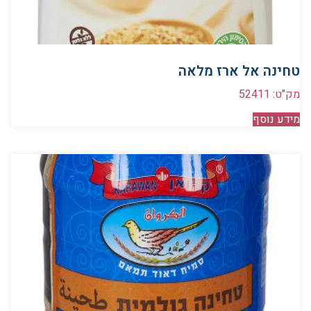
טחינה אל ארז מלאה
מק"ט: 52411
מידע נוסף