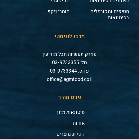
שימורים בסיטונאות
חד-פעמי
חטיפים ומקורמלים
חומרי ניקוי
בסיטונאות
מרכז לוגיסטי
פארק תעשיות חבל מודיעין
טל: 03-9733355
פקס: 03-9733344
office@agmfood.co.il
ניווט מהיר
סיטונאות מזון
אודות
קטלוג מוצרים