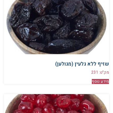
שזיף ללא גלעין (מגולען)
מק"ט: 231
מידע נוסף