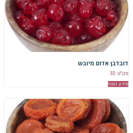
דובדבן אדום מיובש
מק"ט: 32
מידע נוסף