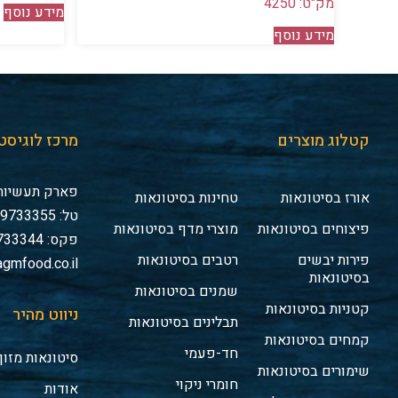
מק"ט: 4250
מידע נוסף
מידע נוסף
קטלוג מוצרים
מרכז לוגיסט
פארק תעשיות 
אורז בסיטונאות
טחינות בסיטונאות
טל: 03-9733355
פיצוחים בסיטונאות
מוצרי מדף בסיטונאות
פקס: 03-9733344
פירות יבשים
רטבים בסיטונאות
gmfood.co.il
בסיטונאות
שמנים בסיטונאות
קטניות בסיטונאות
ניווט מהיר
תבלינים בסיטונאות
קמחים בסיטונאות
חד-פעמי
סיטונאות מזון
שימורים בסיטונאות
חומרי ניקוי
אודות