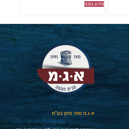
מידע נוסף
א.ג.מ סחר מזון בע״מ