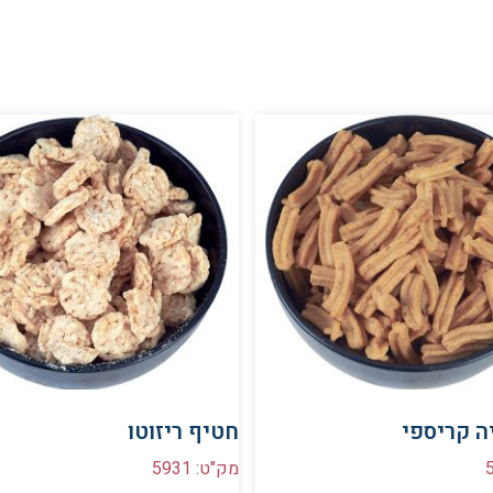
ה קריספי
חטיף ריזוטו
מק"ט: 5931