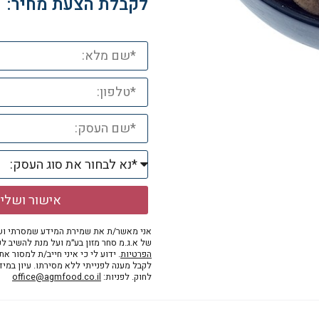
לקבלת הצעת מחיר:
אישור ושלי
אני מאשר/ת את שמירת המידע שמסרתי ושי
של א.ג.מ סחר מזון בע״מ ועל מנת להשיב לפ
הפרטיות
. ידוע לי כי איני חייב/ת למסור א
לקבל מענה לפנייתי ללא מסירתו. עיון במי
לחוק. לפניות:
office@agmfood.co.il