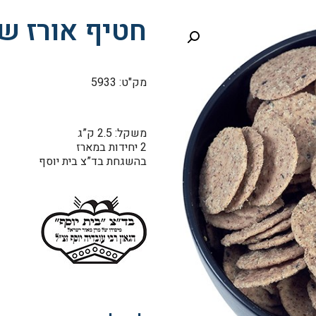
חטיף אורז ש
מק"ט: 5933
משקל: 2.5 ק”ג
2 יחידות במארז
בהשגחת בד”צ בית יוסף