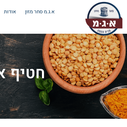
א.ג.מ סחר מזון
אודות
חטיף א