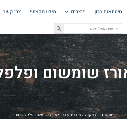
סיטונאות מזון
מוצרים
מידע מקצועי
צרו קשר
Search Button
Search
for:
ורז שומשום ופלפל
עמוד הבית
»
קטלוג מוצרים
»
חטיף אורז שומשום ופלפל שחור