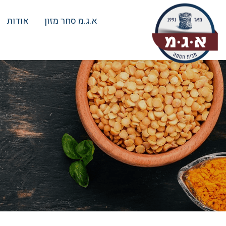
א.ג.מ סחר מזון
אודות