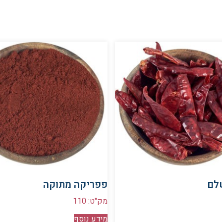
לם
פפריקה מתוקה
מק"ט: 110
מידע נוסף