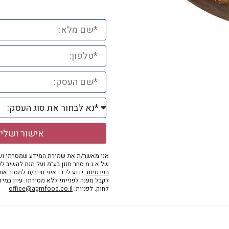
אישור ושלי
אני מאשר/ת את שמירת המידע שמסרתי ושי
של א.ג.מ סחר מזון בע״מ ועל מנת להשיב לפ
הפרטיות
. ידוע לי כי איני חייב/ת למסור א
לקבל מענה לפנייתי ללא מסירתו. עיון במי
לחוק. לפניות:
office@agmfood.co.il