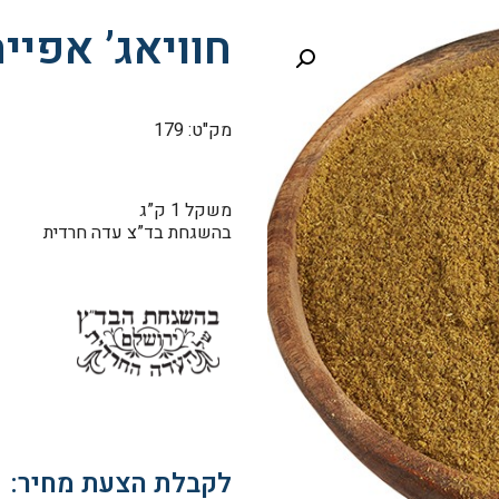
חוויאג’ אפיי
מק"ט: 179
משקל 1 ק”ג
בהשגחת בד”צ עדה חרדית
לקבלת הצעת מחיר: